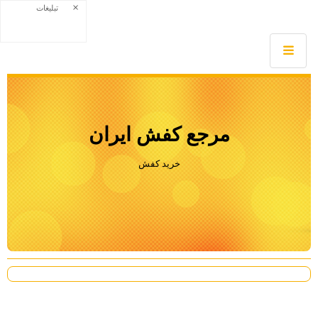
×
تبلیغات
مرجع كفش ايران
خريد كفش