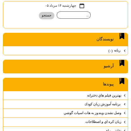
چهارشنبه ۱۴ مرداد ۰۵
نويسندگان
ربابه
(۰)
آرشيو
پيوندها
بهترين فيلم هاي دخترانه
برنامه آموزش زبان كودك
وصل نشدن ويندوز به هات اسپات گوشي
زبان كره اي و اصطلاحات
نقاشي ماهي